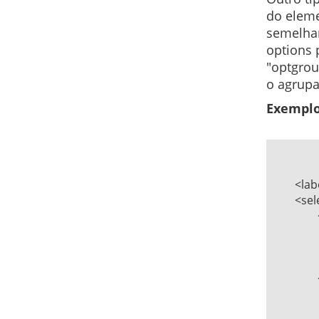
do eleme
semelhan
options 
"optgrou
o agrupa
Exemplo
	<label for="instituto">Qual a sua instituição?</label>   

	<select id="instituto" name="instituto">   

		<optgroup label="Rio Grande do Sul">   

			<option value="ifrs">IFRS
			<option value="ifsul">IFSU
			<option value="iffarroupilha">IFFarro
		</optgroup>   

			<optgroup label="Santa C
			<option value="ifsc">IFSC