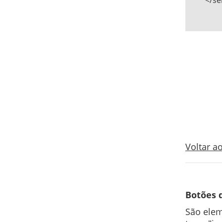
	</select>

Voltar 
Botões 
São ele