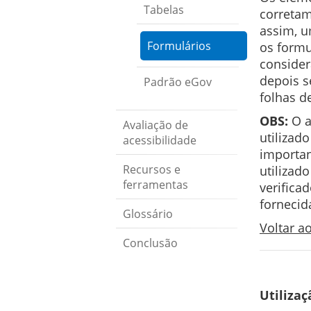
Tabelas
corretam
assim, u
Formulários
os formu
consider
depois s
Padrão eGov
folhas de
OBS:
O a
Avaliação de
utilizad
acessibilidade
importan
Recursos e
utilizad
ferramentas
verifica
fornecid
Glossário
Voltar 
Conclusão
Utilizaç