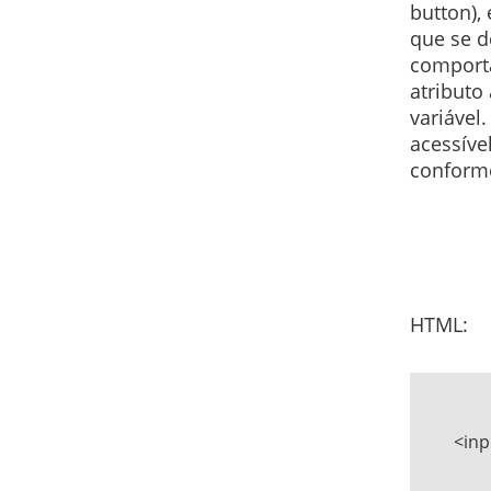
button),
que se de
comporta
atributo
variável
acessíve
conforme
HTML:
	<input type="reset" name="limpar" value="Limpar" class="btLimpar"/>
