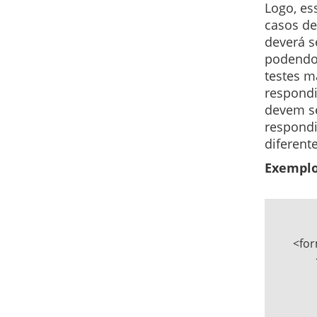
Logo, es
casos de
deverá s
podendo 
testes m
respondi
devem se
respondi
diferente
Exemplo
	<form action="action.php" method="post">   

		<fieldset>   

			<legend>CAPTCHA</l
			<label for="pergunta">Escreva por extenso quanto é d
			<input type="text" id="pergunta" nam