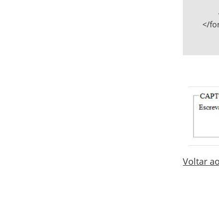
			<input type="submit" name="enviar" val
		</fieldset>   

	</form>

Voltar 