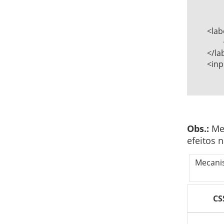
	<label for="nome">Nome:     

		<span>Obrigatório<span/>      

	</label>    

	<input type=text name="nome" id="nome" />   

Obs.:
Mec
efeitos n
Mecanis
CS