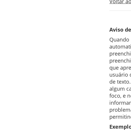
Voltar 
Aviso de
Quando u
automati
preenchi
preenchi
que apre
usuário 
de texto
algum c
foco, e 
informan
problema
permitin
Exemplo