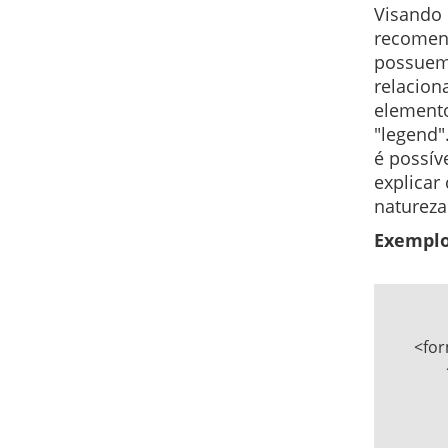
Visando 
recomen
possuem 
relacion
elemento
"legend"
é possív
explicar
natureza
Exemplo
	<form method="post" action="...">   

		<fieldset>   

			<legend>Dados Pessoais<
			<label for="nome">O seu Nom
			<input type="text" name="nome" 