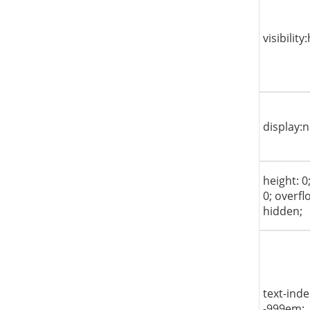
visibility
display:
height: 0
0; overfl
hidden;
text-inde
-999em;