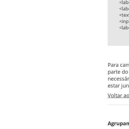
	<label for="mas">Masculino</label>   

	<label for="msg">Mensagem: </label>   

	<textarea name="msg" id="msg">Digite sua mensagem</textarea>

	<input type="checkbox" id="receber" name="receber" />   

	<label for="receber">Deseja receber nossa newsletter?</label>  

Para ca
parte do
necessár
estar ju
Voltar 
Agrupa