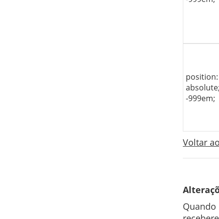
position:
absolute; 
-999em;
Voltar 
Alteraç
Quando 
recebere