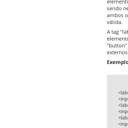
elemento 
sendo ne
ambos os
válida.
A tag "l
elemento
"button"
externos
Exemplo
	<label for="nome">Nome: </label>   

	<input type="text" name="nome" id="nome" />   

	<label>Sexo:</label>   

	<input type="radio" id="fem" name="sexo" />   

	<label for="fem">Feminino</label>   

	<input type="radio" id="mas" name="sexo" />   
