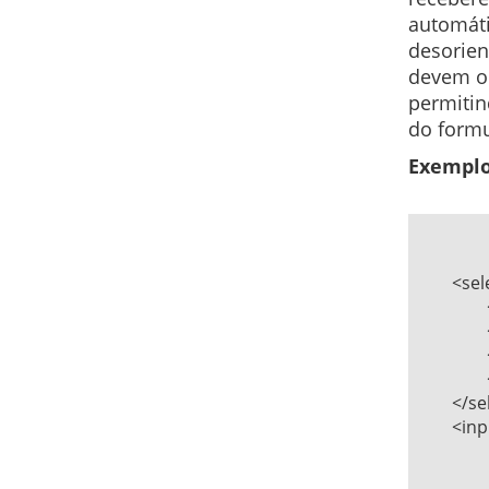
automát
desorien
devem oc
permitin
do formu
Exemplo
	<select id="cidade" name="cidade">   

		<option value="POA">Porto Alegre</option>   

		<option value="BH">Belo Horizonte</option>   

		<option value="RJ">Rio de Janeiro</option>   

		<option value="SP">São Paulo</option>   

	</select>   

	<input type="submit" id="submit" value="Enviar" />
