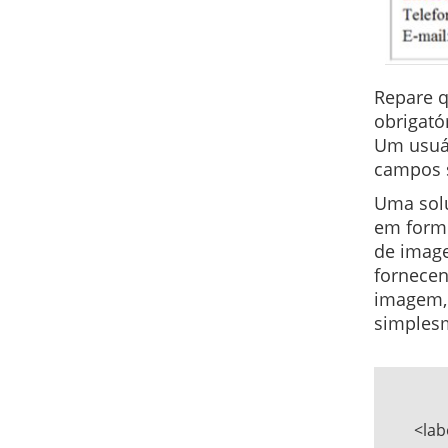
Repare q
obrigató
Um usuár
campos s
Uma solu
em formu
de image
fornecen
imagem, 
simplesm
	<label for="nome">Nome:     
