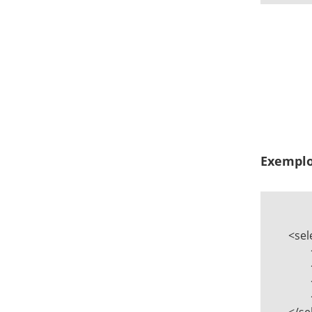
Exemplo
	<select name="cidade" id="cidade" onchange="location = this.options[this.selectedIndex].value;">   

		<option value="POA">Porto Alegre</option>   

		<option value="BH">Belo Horizonte</option>   

		<option value="RJ">Rio de Janeiro</option>   

		<option value="SP">São Paulo</option>   
