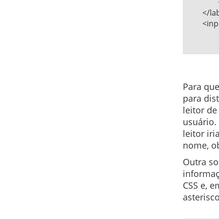
		<img src="images/icon_asterisk.gif" alt="obrigatório"/>      

	</label>    

	<input type=text name="nome" id="nome" />   

Para que
para dis
leitor de
usuário.
leitor i
nome, ob
Outra so
informaç
CSS e, e
asterisco