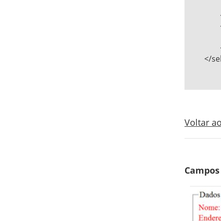
			<option value="ifc">IFC
		</optgroup>   

		<optgroup label="Paraná">   

			<option value="ifpr">IFPR
		</optgroup>   

	</select>

Voltar 
Campos 