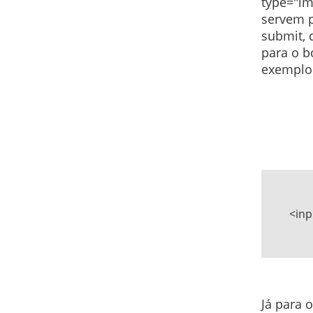
type="im
servem p
submit, 
para o b
exemplo 
	<input type="image" name="entrar" src="entrar.jpg" alt="entrar" />

Já para 