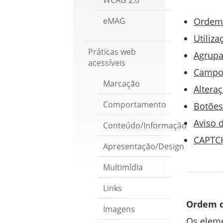
WCAG 2.0
eMAG
Ordem
Utiliza
Práticas web
Agrup
acessíveis
Campos
Marcação
Altera
Comportamento
Botõe
Aviso 
Conteúdo/Informação
CAPTC
Apresentação/Design
Multimídia
Links
Ordem d
Imagens
Os eleme