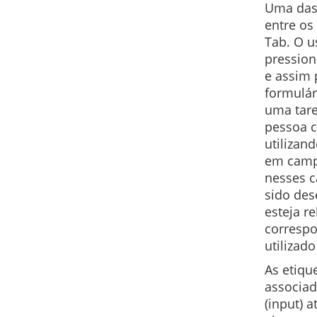
Uma das
entre os
Tab. O u
pression
e assim 
formulár
uma tare
pessoa c
utilizan
em campo
nesses c
sido de
esteja r
correspo
utilizado
As etiqu
associad
(input) 